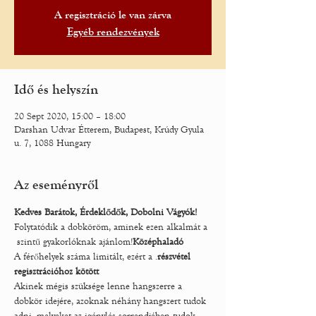
A regisztráció le van zárva
Egyéb rendezvények
Idő és helyszín
20 Sept 2020, 15:00 – 18:00
Darshan Udvar Étterem, Budapest, Krúdy Gyula
u. 7, 1088 Hungary
Az eseményről
Kedves Barátok, Érdeklődők, Dobolni Vágyók!
Folytatódik a dobköröm, aminek ezen alkalmát a 
 szintű gyakorlóknak ajánlom!
Középhaladó
A férőhelyek száma limitált, ezért a 
.
részvétel 
regisztrációhoz kötött
Akinek mégis szüksége lenne hangszerre a 
dobkör idejére, azoknak néhány hangszert tudok 