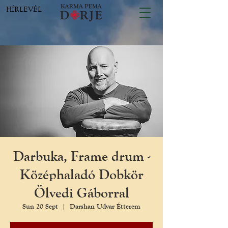
HÍRLEVÉL
Darbuka, Frame drum -
Középhaladó Dobkör
Ölvedi Gáborral
Sun 20 Sept
  |  
Darshan Udvar Étterem