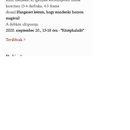
adni, melyeket az igénylés sorrendjében tudok 
kiosztani (3-4 darbuka, 4-5 frame 
drum).
Hangszert kérem, hogy mindenki hozzon 
magával! 
A dobkör időpontja:
2020. szeptember 20., 15-18 óra - "Középhaladó"
Továbbiak >
Belépő
Sale ended
Ticket type
Belépő
Price
HUF 6,500