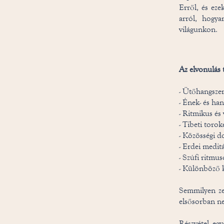
Erről, és eze
arról, hogya
világunkon.
Az elvonulás 
- Ütőhangsze
- Ének- és ha
- Ritmikus és
- Tibeti toro
- Közösségi d
- Erdei meditá
- Szúfi ritmu
- Különböző 
Semmilyen ze
elsősorban ne
Részvétel egy