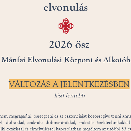
elvonulás
2026 ősz
Mánfai Elvonulási Központ és Alkotóh
VÁLTOZÁS A JELENTKEZÉSBEN
lásd lentebb
ném megragadni, összegezni és az esszenciáját közösségivé tenni ann
l, dobokkal, szakrális dobmantrákkal, szakrális énektechnikákkal
elki extázissal és elmélyüléssel kapcsolatban megéltem az utóbbi 35 é