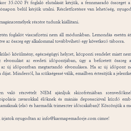
kor 35.000 Ft foglaló elutalását kérjük, a fennmaradó összeget a 
ónapon belül kérjük utalni. Részletfizetésre van lehetőség, nyugod
magánszemélyek részére tudunk kiállítani.
tén foglalót visszafizetni nem áll módunkban. Lemondás esetén át
letve az összeg egy alkalommal továbbvihető egy következő táborra.
ülső körülmény, egészségügyi helyzet, központi rendelet miatt ne
z elvonulást az eredeti időpontjában, úgy a befizetett összeg 
z az új időpontban megtartandó elvonulásra. Ha az új időpont n
a díjat. Minderről, ha szükségessé válik, emailben értesítjük a jelentk
n való részvételt NEM ajánljuk skizofréniában szenvedőknek,
bipoláris zavarokkal élőknek és mániás depresszióval küzdő embe
amáknak (első és harmadik trimeszter időszakában)! Köszönjük a me
 írjatok nyugodtan az
info@karmapemadorje.com
címre!