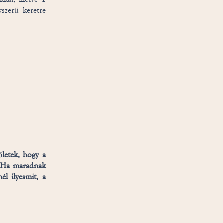
yszerű keretre
őletek, hogy a
l. Ha maradnak
él ilyesmit, a