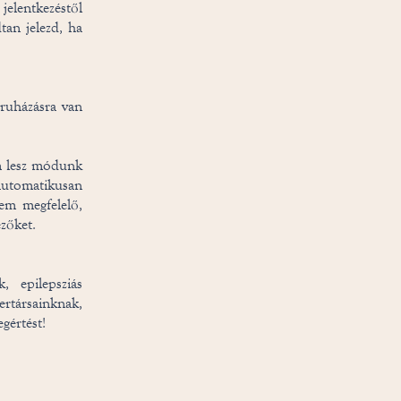
jelentkezéstől
tan jelezd, ha
ruházásra van
m lesz módunk
automatikusan
em megfelelő,
ezőket.
 epilepsziás
rtársainknak,
gértést!