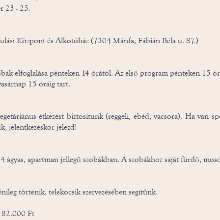
 23 - 25.
ulási Központ és Alkotóház (7304 Mánfa, Fábián Béla u. 87.)
obák elfoglalása pénteken 14 órától. Az első program pénteken 15 ó
vasárnap 15 óráig tart.
getáriánus étkezést biztosítunk (reggeli, ebéd, vacsora). Ha van spe
k, jelentkezéskor jelezd!
- 4 ágyas, apartman jellegű szobákban. A szobákhoz saját fürdő, mosd
énileg történik, telekocsik szervezésében segítünk.
: 82.000 Ft