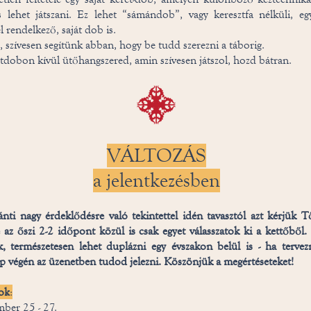
 lehet játszani. Ez lehet “sámándob”, vagy keresztfa nélküli, eg
el rendelkező, saját dob is.
 szívesen segítünk abban, hogy be tudd szerezni a táborig.
tdobon kívül ütőhangszered, amin szívesen játszol, hozd bátran.
VÁLTOZÁS
a jelentkezésben
nti nagy érdeklődésre való tekintettel idén tavasztól azt kérjük T
tve az őszi 2-2 időpont közül is csak egyet válasszatok ki a kettőbő
, természetesen lehet duplázni egy évszakon belül is - ha tervezn
lap végén az üzenetben tudod jelezni. Köszönjük a megértéseteket!
ok
:
ber 25 - 27.