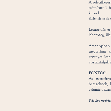
A jelentkezés
számított 1 h
kérnél.
Számlát csak 
Lemondás ese
lehetőség, il
Amennyiben k
megtartani a
érvényes les
visszautaljuk 
FONTOS!
Az eseménye
betegeknek, 
valamint kism
Kérdés esetén