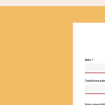
Név
Telefonsz
Van speciál