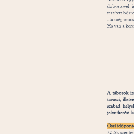
dobverővel is
feszített bőrr
Ha még nincs,
Ha van a kere
​
A táborok irá
tavaszi, ille
szabad helyek
jelentkezési 
Őszi i
dőpont
2026. szeptem