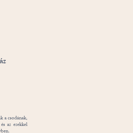
áz
ak a csodának,
 és az ezekkel
vben.