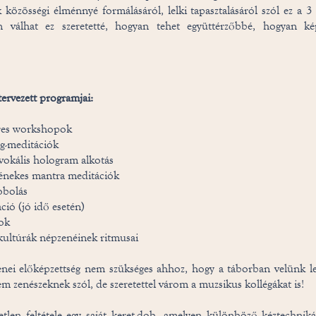
k közösségi élménnyé formálásáról, lelki tapasztalásáról szól ez a 3
n válhat ez szeretetté, hogyan tehet együttérzőbbé, hogyan k
tervezett programjai:
res workshopok
ng-meditációk
 vokális hologram alkotás
kénekes mantra meditációk
obolás
ció (jó idő esetén)
sok
kultúrák népzenéinek ritmusai
nei előképzettség nem szükséges ahhoz, hogy a táborban velünk le
m zenészeknek szól, de szeretettel várom a muzsikus kollégákat is!
etlen feltétele egy saját keret-dob, amelyen különböző kéztechnikák