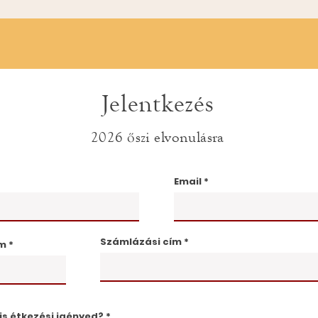
Jelentkezés
2026 őszi elvonulásra
Email
Számlázási cím
ám
is étkezési igényed?