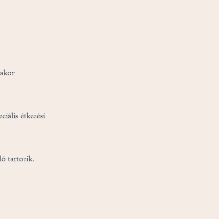
rakor
ciális étkezési
ó tartozik.