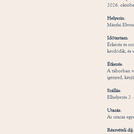
2026. október
Helyszín
:
Mánfai Elvon
Időtartam
:
Érkezés és sz
kezdődik, és 
Étkezés
:
A táborban ve
igényed, kérjü
Szállás
:
Elhelyezés 2 
Utazás
:
Az utazás egy
Részvételi díj