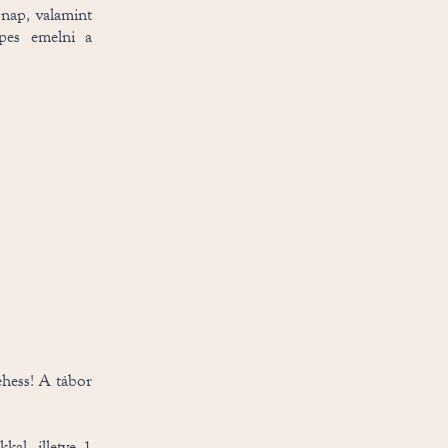
 nap, valamint
épes emelni a
hess! A tábor
kal, illetve 1