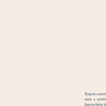
Régóta szeret
amit a zenéve
kapcsolatos l