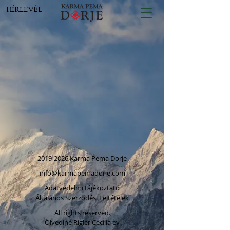
HÍRLEVÉL
2019-2026
Karma Pema Dorje
info@karmapemadorje.com
Adatvédelmi tájékoztató
Általános Szerződési Feltételek
All rights reserved.
Ölvediné Rigler Cecília ev